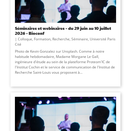
Séminaires et webinaires – du 29 juin au 10 juillet
2026 – Bioconf
Colloque
,
Formation
,
Recherche
,
Séminaire
,
Université Paris
Cité
Photo de Kevin Gonzalez sur Unsplash. Comme à notre
habitude hebdomadaire, Madame Morgane Le Gall,
ingénieure d'étude au sein de la plateforme Proteom'IC de
l'Institut Cochin et le service de communication de l'Institut de
Recherche Saint-Louis vous proposent à...