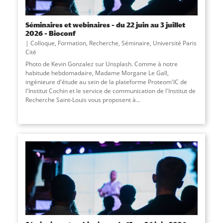
Séminaires et webinaires – du 22 juin au 3 juillet
2026 – Bioconf
Colloque
,
Formation
,
Recherche
,
Séminaire
,
Université Paris
Cité
Photo de Kevin Gonzalez sur Unsplash. Comme à notre
habitude hebdomadaire, Madame Morgane Le Gall,
ingénieure d'étude au sein de la plateforme Proteom'IC de
l'Institut Cochin et le service de communication de l'Institut de
Recherche Saint-Louis vous proposent à...