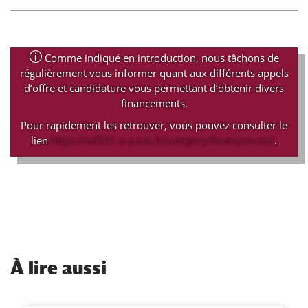
p
Comme indiqué en introduction, nous tâchons de
régulièrement vous informer quant aux différents appels
d’offre et candidature vous permettant d’obtenir divers
financements.
Pour rapidement les retrouver, vous pouvez consulter le
lien
https://ed561.u-paris.fr/category/financement/
.
À
lire aussi